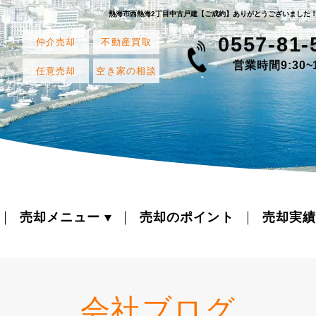
熱海市西熱海2丁目中古戸建【ご成約】ありがとうございました
0557-81-
仲介売却
不動産買取
営業時間9:30~1
任意売却
空き家の相談
売却メニュー
売却のポイント
売却実績
会社ブログ